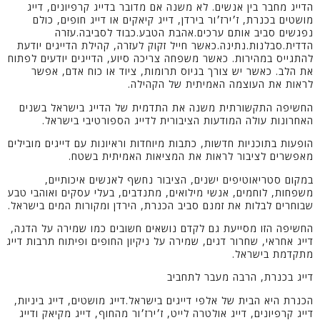
הדייג מחבר בין אנשים. לא משנה אם מדובר בדייג קרפיונים, דייג
מושטים בכנרת, ז׳ירז׳ור בירדן, דייג קיאקים או דייג חופים, כולם
נפגשים סביב אותם ערכים.אהבת הטבע.כבוד לסביבה.עזרה
הדדית.סבלנות.נתינה.כאשר חייל זקוק לעזרה, קהילת הדייגים יודעת
להתגייס במהירות. כאשר משפחה צריכה סיוע, הדייגים יודעים לפתוח
את הלב. כאשר יש צורך בגיוס תרומות, ציוד או כוח אדם, אפשר
לראות את העוצמה האמיתית של הקהילה.
החשיפה התקשורתית משנה את התדמית של הדייג בישראל בשנים
האחרונות עולה המודעות הציבורית לדייג הספורטיבי בישראל.
הופעות בתוכניות חדשות, כתבות מיוחדות וראיונות עם דייגים מובילים
מאפשרים לציבור לראות את המציאות האמיתית בשטח.
במקום סטריאוטיפים ישנים, הציבור נחשף לאנשים איכותיים,
משפחות, לוחמים, אנשי מילואים, מתנדבים, בעלי עסקים ואוהבי טבע
שבוחרים לבלות את זמנם סביב הכנרת, הירדן ומקורות המים בישראל.
החשיפה הזו מסייעת גם לקדם נושאים חשובים כמו שמירה על הדגה,
דייג אחראי, שחרור דגים, שמירה על ניקיון החופים ופיתוח תרבות דייג
מתקדמת בישראל.
דייג בכנרת, הרבה מעבר לתחביב
הכנרת היא הבית של אלפי דייגים בישראל.דייג מושטים, דייג ביניות,
דייג קרפיונים, דייג אולטרה לייט, ז׳ירז׳ור מהחוף, דייג מקיאק ודייג