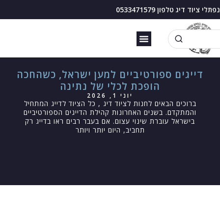
נפתלי ציוד דיג טלפון 0533471579
זירזור כנרת
בוס דיג עם מצוף
דייגים ספורטיביים למען ישראל, כשהחכה
הופכת לכלי של נתינה
יוני 1, 2026
ברוכים הבאים לחנות לציוד דיג , כל הציוד לדייג המתחיל
והמתקדם. בשנים האחרונות קהילת הדייגים הספורטיביים
בישראל עוברת שינוי עצום. אם בעבר רבים ראו בדייג רק
תחביב, היום יותר ויותר