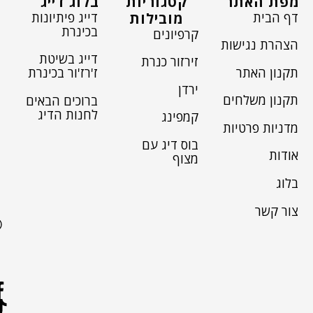
מפת האתר
קטגוריות
בלוג דייג
דף הבית
דייג פיתיונות
מובילות
בכינרת
קרפיונים
הצהרת נגישות
דייג בשיטת
זירזור כנרת
תקנון האתר
ז'רז'ור בכינרת
ירדן
תקנון משלחים
ברוכים הבאים
לחנות הדיג
קמפינג
מדניות פרטיות
בוס דיג עם
אודות
מצוף
בלוג
צור קשר