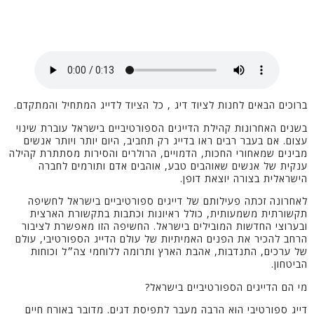
ברוכים הבאים לחנות לציוד דיג , כל הציוד לדייג המתחיל והמתקדם.
בשנים האחרונות קהילת הדייגים הספורטיביים בישראל עוברת שינוי
עצום. אם בעבר רבים ראו בדייג רק תחביב, היום יותר ויותר אנשים
מבינים שמאחורי החכות, הדמויים, הרולרים והסירות מסתתרת קהילה
ענקית של אנשים שאוהבים טבע, אוהבים אדם ותורמים לחברה
הישראלית בצורה יוצאת דופן.
לאחרונה זכתה פעילותם של דייגים ספורטיביים בישראל לחשיפה
תקשורתית משמעותית, כולל ראיונות וכתבות בתקשורת הארצית
ובערוצי החדשות המובילים בישראל. החשיפה הזו מאפשרת לציבור
הרחב להכיר את הפנים האמיתיות של עולם הדייג הספורטיבי, עולם
של ערכים, התנדבות, אהבת הארץ ותרומה ללוחמי צה״ל וכוחות
הביטחון.
מי הם הדייגים הספורטיביים בישראל?
דייג ספורטיבי הוא הרבה מעבר לתפיסת דגים. מדובר באורח חיים