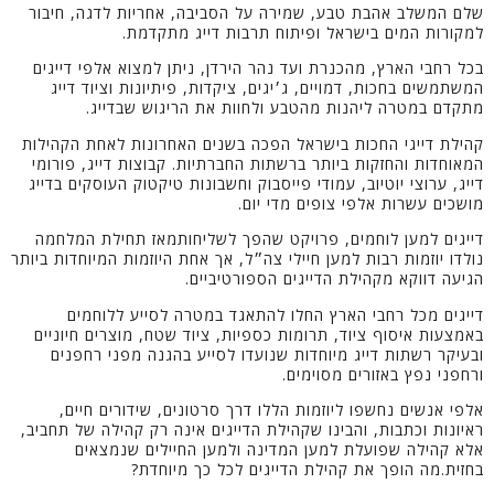
שלם המשלב אהבת טבע, שמירה על הסביבה, אחריות לדגה, חיבור
למקורות המים בישראל ופיתוח תרבות דייג מתקדמת.
בכל רחבי הארץ, מהכנרת ועד נהר הירדן, ניתן למצוא אלפי דייגים
המשתמשים בחכות, דמויים, ג׳יגים, ציקדות, פיתיונות וציוד דייג
מתקדם במטרה ליהנות מהטבע ולחוות את הריגוש שבדייג.
קהילת דייגי החכות בישראל הפכה בשנים האחרונות לאחת הקהילות
המאוחדות והחזקות ביותר ברשתות החברתיות. קבוצות דייג, פורומי
דייג, ערוצי יוטיוב, עמודי פייסבוק וחשבונות טיקטוק העוסקים בדייג
מושכים עשרות אלפי צופים מדי יום.
דייגים למען לוחמים, פרויקט שהפך לשליחותמאז תחילת המלחמה
נולדו יוזמות רבות למען חיילי צה״ל, אך אחת היוזמות המיוחדות ביותר
הגיעה דווקא מקהילת הדייגים הספורטיביים.
דייגים מכל רחבי הארץ החלו להתאגד במטרה לסייע ללוחמים
באמצעות איסוף ציוד, תרומות כספיות, ציוד שטח, מוצרים חיוניים
ובעיקר רשתות דייג מיוחדות שנועדו לסייע בהגנה מפני רחפנים
ורחפני נפץ באזורים מסוימים.
אלפי אנשים נחשפו ליוזמות הללו דרך סרטונים, שידורים חיים,
ראיונות וכתבות, והבינו שקהילת הדייגים אינה רק קהילה של תחביב,
אלא קהילה שפועלת למען המדינה ולמען החיילים שנמצאים
בחזית.מה הופך את קהילת הדייגים לכל כך מיוחדת?