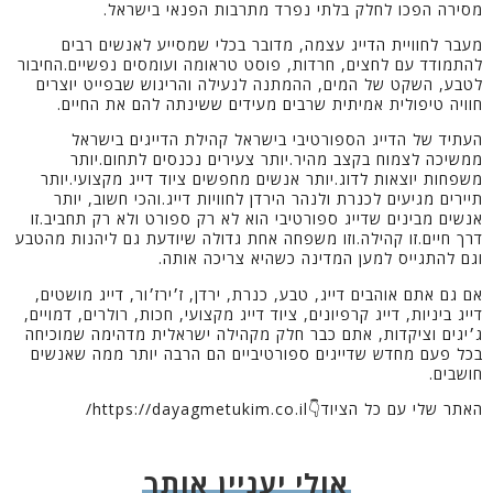
מסירה הפכו לחלק בלתי נפרד מתרבות הפנאי בישראל.
מעבר לחוויית הדייג עצמה, מדובר בכלי שמסייע לאנשים רבים
להתמודד עם לחצים, חרדות, פוסט טראומה ועומסים נפשיים.החיבור
לטבע, השקט של המים, ההמתנה לנעילה והריגוש שבפייט יוצרים
חוויה טיפולית אמיתית שרבים מעידים ששינתה להם את החיים.
העתיד של הדייג הספורטיבי בישראל קהילת הדייגים בישראל
ממשיכה לצמוח בקצב מהיר.יותר צעירים נכנסים לתחום.יותר
משפחות יוצאות לדוג.יותר אנשים מחפשים ציוד דייג מקצועי.יותר
תיירים מגיעים לכנרת ולנהר הירדן לחוויות דייג.והכי חשוב, יותר
אנשים מבינים שדייג ספורטיבי הוא לא רק ספורט ולא רק תחביב.זו
דרך חיים.זו קהילה.וזו משפחה אחת גדולה שיודעת גם ליהנות מהטבע
וגם להתגייס למען המדינה כשהיא צריכה אותה.
אם גם אתם אוהבים דייג, טבע, כנרת, ירדן, ז׳ירז׳ור, דייג מושטים,
דייג ביניות, דייג קרפיונים, ציוד דייג מקצועי, חכות, רולרים, דמויים,
ג׳יגים וציקדות, אתם כבר חלק מקהילה ישראלית מדהימה שמוכיחה
בכל פעם מחדש שדייגים ספורטיביים הם הרבה יותר ממה שאנשים
חושבים.
האתר שלי עם כל הציוד👇https://dayagmetukim.co.il/
אולי יעניין אותך