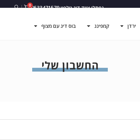
0
נפתלי ציוד דיג טלפון 0533471579
ירדן
קמפינג
בוס דיג עם מצוף
החשבון שלי