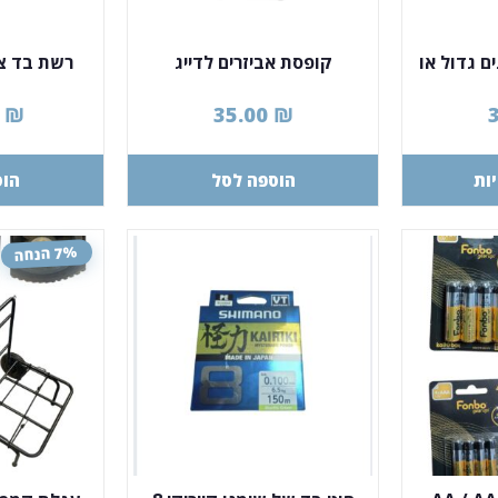
ם גדול או
קופסת אביזרים לדייג
רשת בד צ
ה
0
₪
35.00
₪
ות
הוספה לסל
הוס
7% הנחה