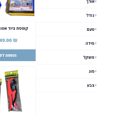
אורך
גודל
קופסת ציוד אטו
טעם
49.00
₪
מידה
הוספה לס
משקל
סוג
צבע