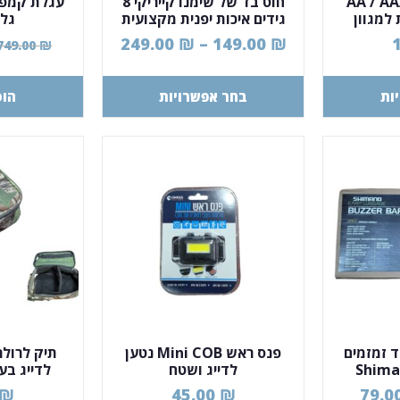
AA / AAA / 
חוט בד של שימנו קייריקי 8
עגלת קמפי
 למגוון
גידים איכות יפנית מקצועית
גלג
249.00
₪
–
149.00
₪
749.00
₪
ות
בחר אפשרויות
הוס
ד זמזמים
פנס ראש Mini COB נטען
תיק לרולר
Shimano 
לדייג ושטח
לדייג בע
Luggage
₪
45.00
₪
79.0