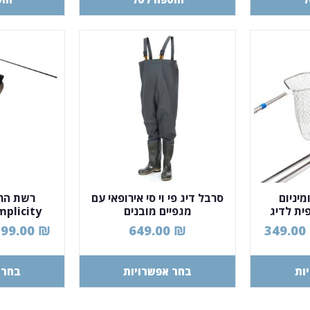
יניום
סרבל דיג פי וי סי אירופאי עם
רשת הר
ית לדיג
מגפיים מובנים
mplicity
 Net
399.00
₪
649.00
₪
349.00
ות
בחר אפשרויות
בחר 