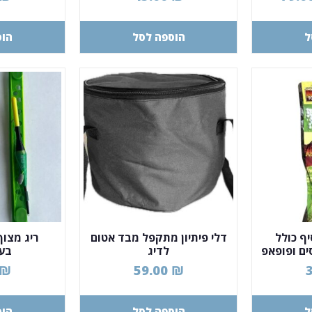
ל
הוספה לסל
הוס
יף כולל
דלי פיתיון מתקפל מבד אטום
ריג מצוף
ים ופופאפ
לדיג
בעב
₪
59.00
₪
ל
הוספה לסל
הוס