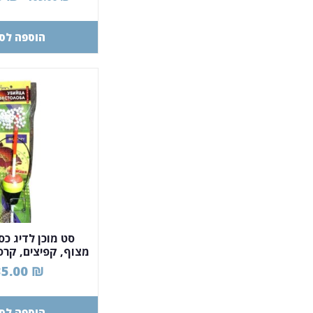
הוספה לס
סט מוכן לדיג כס
מצוף, קפיצים, קרס
35.00
₪
הוספה לס