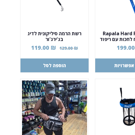
Rapala Hard 
רשת הרמה סיליקונית לדיג
 לחכות עם ריפוד
בג'ירג'ור
פנימי
119.00
₪
199.0
129.00
₪
אפשרויות
הוספה לסל