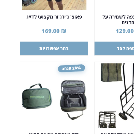
פה לשמירה על
פאוצ' ג'ירג'ור מקצועי לדייג
דגים
169.00
₪
129.0
פה לסל
בחר אפשרויות
28% הנחה