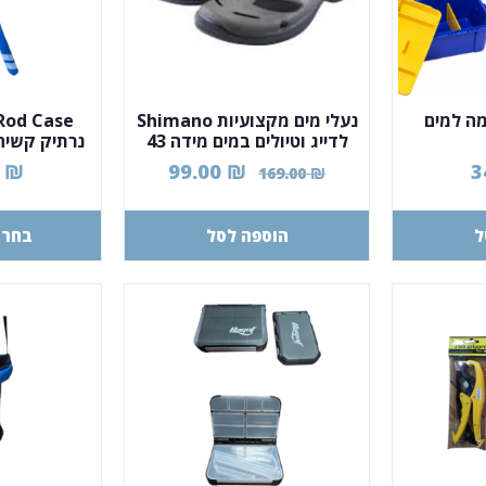
מה למים
נעלי מים מקצועיות Shimano
Rod Case
לדייג וטיולים במים מידה 43
נרתיק קשיח
0
₪
99.00
₪
3
169.00
₪
ל
הוספה לסל
בחר 