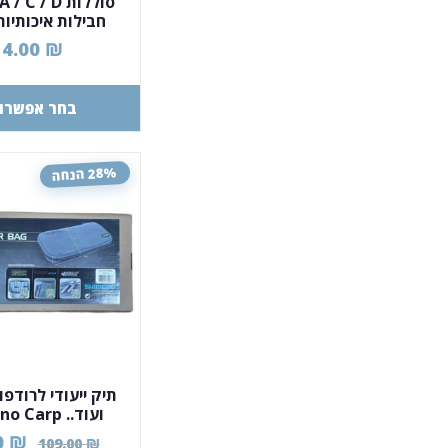
סוללות C / D
חבילות איכותיות
שימושים
14.00
₪
בחר אפשרוי
28% הנחה
תיק ייעודי לרודפו
ועוד.. Carp
 Buzzer Bar Bag
0
₪
109.00
₪