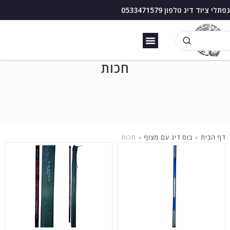
נפתלי ציוד דיג טלפון 0533471579
זירזור כנרת
בוס דיג עם מצוף
חכות
דף הבית
»
בוס דיג עם מצוף
»
חכות