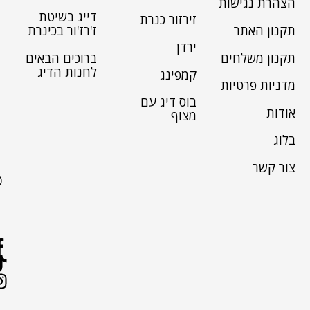
הצהרת נגישות
דייג בשיטת
זירזור כנרת
תקנון האתר
ז'רז'ור בכינרת
ירדן
תקנון משלחים
ברוכים הבאים
לחנות הדיג
קמפינג
מדניות פרטיות
בוס דיג עם
אודות
מצוף
בלוג
צור קשר