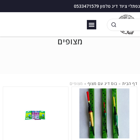
נפתלי ציוד דיג טלפון 0533471579
זירזור כנרת
בוס דיג עם מצוף
מצופים
דף הבית
»
בוס דיג עם מצוף
»
מצופים