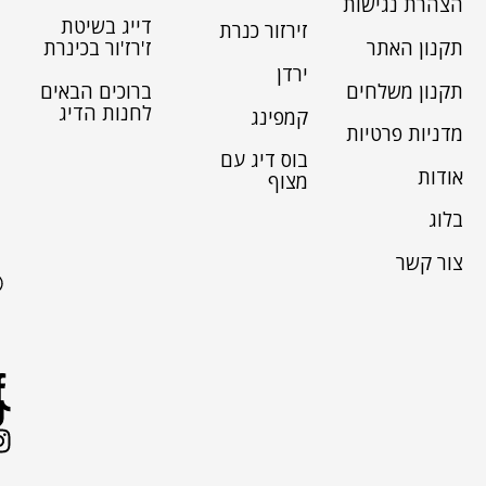
הצהרת נגישות
דייג בשיטת
זירזור כנרת
תקנון האתר
ז'רז'ור בכינרת
ירדן
תקנון משלחים
ברוכים הבאים
לחנות הדיג
קמפינג
מדניות פרטיות
בוס דיג עם
אודות
מצוף
בלוג
צור קשר