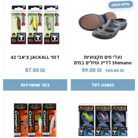
41% הנחה
נעלי מים מקצועיות
דמוי JACKALL צ'אבי 42
Shimano לדייג וטיולים במים
מידה 43
87.00
₪
99.00
₪
169.00
₪
הוספה לסל
בחר אפשרויות