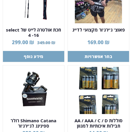
פאוצ' ג'ירג'ור מקצועי לדייג
חכת אולטרה לייט של select
4 -16
299.00
₪
169.00
₪
349.00
₪
בחר אפשרויות
מידע נוסף
סוללות AA / AAA / C / D
Shimano Catana רולר
חבילות איכותיות למגוון
ספינינג לג'ירג'ור
שימושים