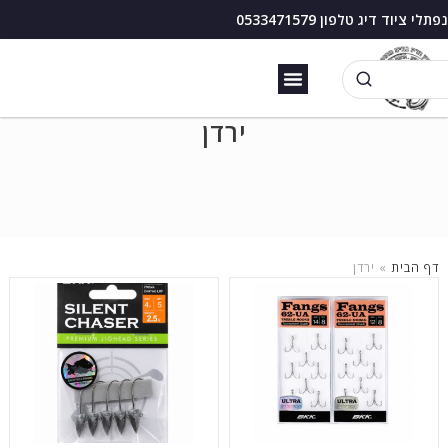
נפתלי ציוד דיג טלפון 0533471579
זירזור כנרת
בוס דיג עם מצוף
ירדן
דף הבית
»
ירדן