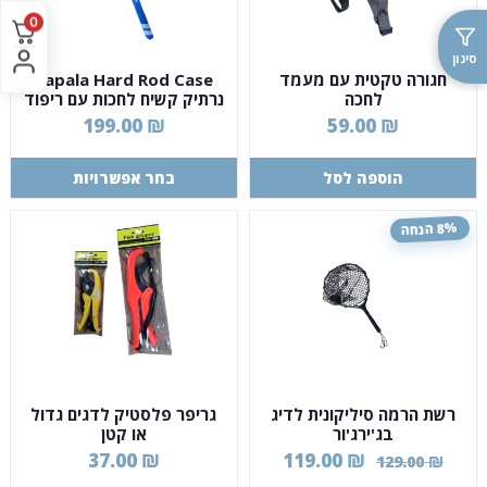
0
סינון
חגורה טקטית עם מעמד
Rapala Hard Rod Case
לחכה
נרתיק קשיח לחכות עם ריפוד
פנימי
199.00
₪
59.00
₪
הוספה לסל
בחר אפשרויות
8% הנחה
רשת הרמה סיליקונית לדיג
גריפר פלסטיק לדגים גדול
בג'ירג'ור
או קטן
37.00
₪
119.00
₪
129.00
₪