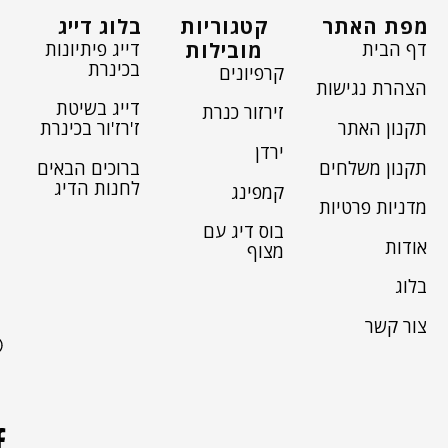
מפת האתר
קטגוריות
בלוג דייג
דף הבית
דייג פיתיונות
מובילות
בכינרת
קרפיונים
הצהרת נגישות
דייג בשיטת
זירזור כנרת
תקנון האתר
ז'רז'ור בכינרת
ירדן
תקנון משלחים
ברוכים הבאים
לחנות הדיג
קמפינג
מדניות פרטיות
בוס דיג עם
אודות
מצוף
בלוג
צור קשר