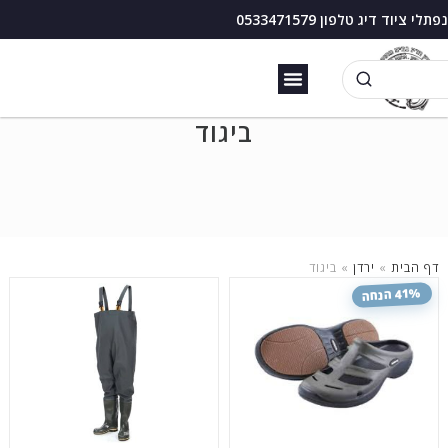
נפתלי ציוד דיג טלפון 0533471579
זירזור כנרת
בוס דיג עם מצוף
ביגוד
דף הבית
»
ירדן
»
ביגוד
41% הנחה