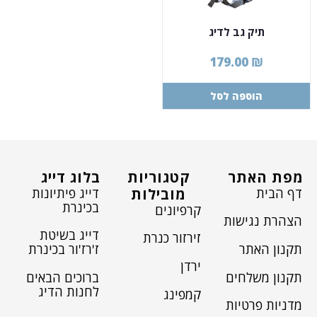
תיק גב לדיג
179.00
₪
הוספה לסל
מפת האתר
קטגוריות
בלוג דייג
דף הבית
דייג פיתיונות
מובילות
בכינרת
קרפיונים
הצהרת נגישות
דייג בשיטת
זירזור כנרת
תקנון האתר
ז'רז'ור בכינרת
ירדן
תקנון משלחים
ברוכים הבאים
לחנות הדיג
קמפינג
מדניות פרטיות