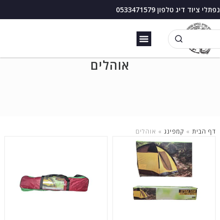
נפתלי ציוד דיג טלפון 0533471579
זירזור כנרת
בוס דיג עם מצוף
אוהלים
דף הבית
»
קמפינג
»
אוהלים