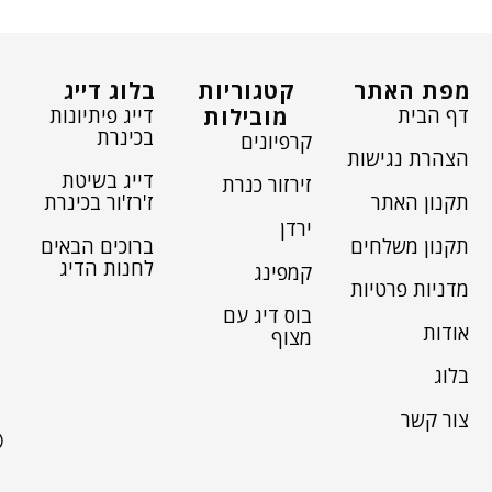
מפת האתר
קטגוריות
בלוג דייג
דף הבית
דייג פיתיונות
מובילות
בכינרת
קרפיונים
הצהרת נגישות
דייג בשיטת
זירזור כנרת
תקנון האתר
ז'רז'ור בכינרת
ירדן
תקנון משלחים
ברוכים הבאים
לחנות הדיג
קמפינג
מדניות פרטיות
בוס דיג עם
אודות
מצוף
בלוג
צור קשר