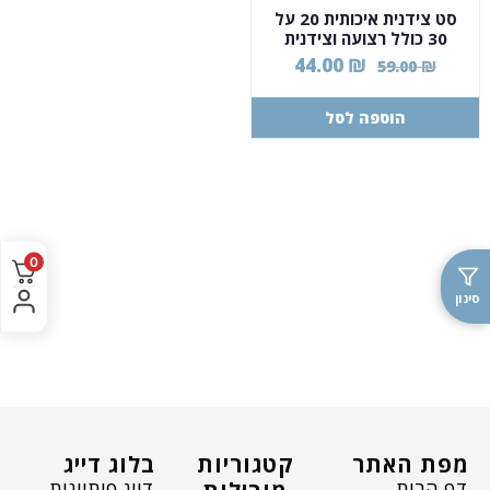
סט צידנית איכותית 20 על
30 כולל רצועה וצידנית
לתרופות.
44.00
₪
59.00
₪
הוספה לסל
0
סינון
מפת האתר
קטגוריות
בלוג דייג
דף הבית
דייג פיתיונות