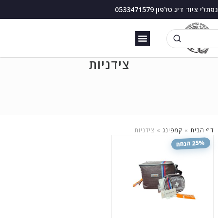
נפתלי ציוד דיג טלפון 0533471579
זירזור כנרת
בוס דיג עם מצוף
צידניות
דף הבית
»
קמפינג
»
צידניות
25% הנחה