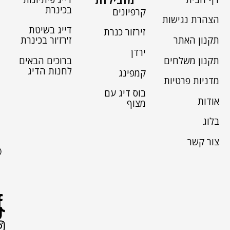
מובילות
בכינרת
קרפיונים
הצהרת נגישות
דייג בשיטת
זירזור כנרת
תקנון האתר
ז'רז'ור בכינרת
ירדן
תקנון משלחים
ברוכים הבאים
לחנות הדיג
קמפינג
מדניות פרטיות
בוס דיג עם
אודות
מצוף
בלוג
צור קשר