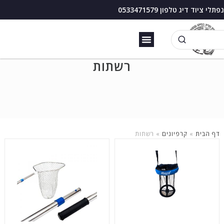
נפתלי ציוד דיג טלפון 0533471579
זירזור כנרת
בוס דיג עם מצוף
רשתות
דף הבית
»
קרפיונים
»
רשתות