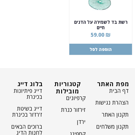
רשת בד לשמירה על הדגים
חיים
59.00
₪
הוספה לסל
מפת האתר
קטגוריות
בלוג דייג
דף הבית
דייג פיתיונות
מובילות
בכינרת
קרפיונים
הצהרת נגישות
דייג בשיטת
זירזור כנרת
תקנון האתר
ז'רז'ור בכינרת
ירדן
תקנון משלחים
ברוכים הבאים
לחנות הדיג
קמפינג