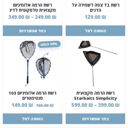
רשת בד צפה לשמירה על
רשת הרמה אלומיניום
הדגים
מקצועית טלסקופית לדיג
349.00
₪
–
249.00
₪
129.00
₪
הוספה לסל
בחר אפשרויות
10% הנחה
רשת הרמה מקצועית
רשת הרמה אלומיניום 103
Starbaits Simplicity
סנטימטרים
Landing Net
149.00
₪
599.00
₪
–
399.00
₪
165.00
₪
בחר אפשרויות
הוספה לסל