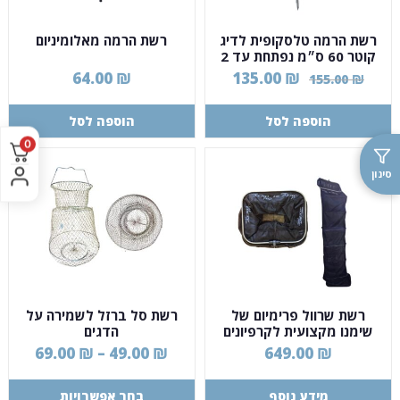
רשת הרמה טלסקופית לדיג
רשת הרמה מאלומיניום
קוטר 60 ס״מ נפתחת עד 2
מטר
64.00
₪
135.00
₪
155.00
₪
הוספה לסל
הוספה לסל
0
סינון
רשת שרוול פרימיום של
רשת סל ברזל לשמירה על
שימנו מקצועית לקרפיונים
הדגים
69.00
₪
–
49.00
₪
649.00
₪
מידע נוסף
בחר אפשרויות