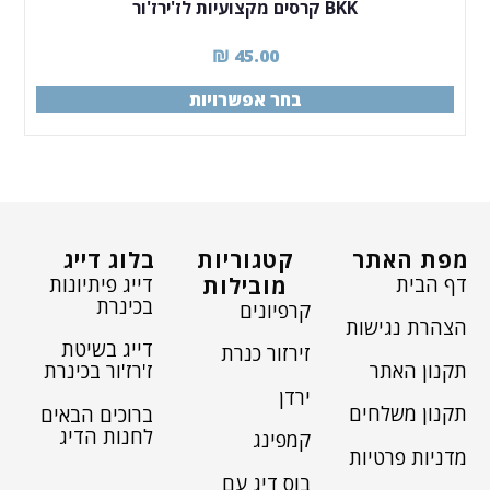
BKK קרסים מקצועיות לז'ירז'ור
₪
45.00
בחר אפשרויות
מפת האתר
קטגוריות
בלוג דייג
דף הבית
דייג פיתיונות
מובילות
בכינרת
קרפיונים
הצהרת נגישות
דייג בשיטת
זירזור כנרת
תקנון האתר
ז'רז'ור בכינרת
ירדן
תקנון משלחים
ברוכים הבאים
לחנות הדיג
קמפינג
מדניות פרטיות
בוס דיג עם