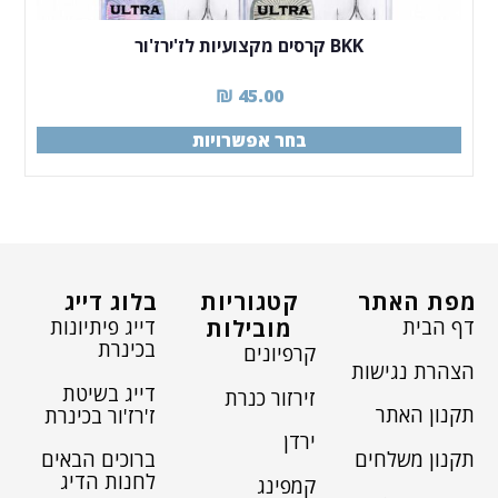
BKK קרסים מקצועיות לז'ירז'ור
₪
45.00
בחר אפשרויות
מפת האתר
קטגוריות
בלוג דייג
דף הבית
דייג פיתיונות
מובילות
בכינרת
קרפיונים
הצהרת נגישות
דייג בשיטת
זירזור כנרת
תקנון האתר
ז'רז'ור בכינרת
ירדן
תקנון משלחים
ברוכים הבאים
לחנות הדיג
קמפינג