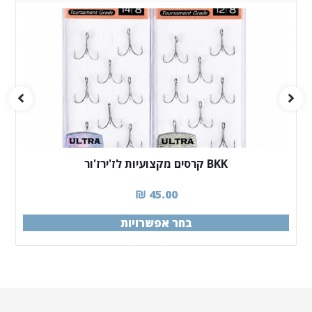
BKK קרסים מקצועיות לז'ירז'ור
₪
45.00
בחר אפשרויות