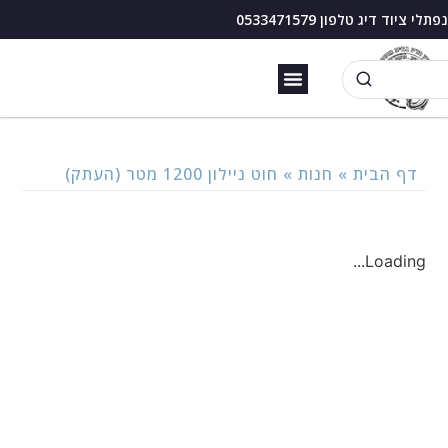
נפתלי ציוד דיג טלפון 0533471579
זירזור כנרת
בוס דיג עם מצוף
דף הבית
»
חנות
»
חוט ניילון 1200 מטר (העתק)
Loading...