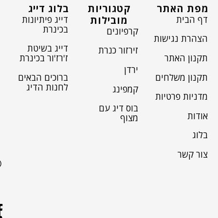
מפת האתר
קטגוריות
בלוג דייג
דף הבית
דייג פיתיונות
מובילות
בכינרת
קרפיונים
הצהרת נגישות
דייג בשיטת
זירזור כנרת
תקנון האתר
ז'רז'ור בכינרת
ירדן
תקנון משלחים
ברוכים הבאים
לחנות הדיג
קמפינג
מדניות פרטיות
בוס דיג עם
אודות
מצוף
בלוג
צור קשר