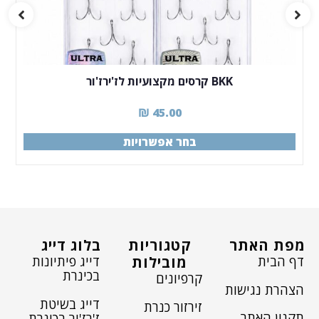
BKK קרסים מקצועיות לז'ירז'ור
₪
45.00
בחר אפשרויות
מפת האתר
קטגוריות
בלוג דייג
דף הבית
דייג פיתיונות
מובילות
בכינרת
קרפיונים
הצהרת נגישות
דייג בשיטת
זירזור כנרת
תקנון האתר
ז'רז'ור בכינרת