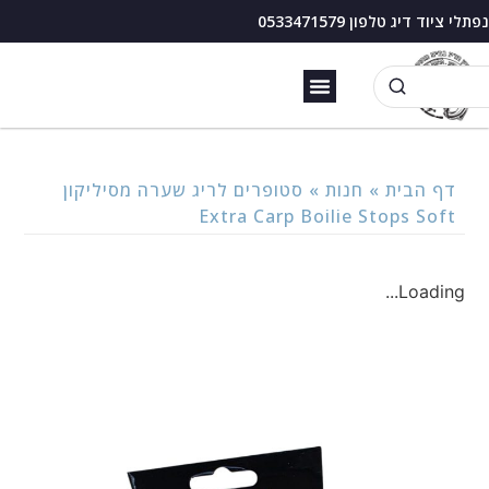
נפתלי ציוד דיג טלפון 0533471579
זירזור כנרת
בוס דיג עם מצוף
דף הבית
»
חנות
»
סטופרים לריג שערה מסיליקון
Extra Carp Boilie Stops Soft
Loading...