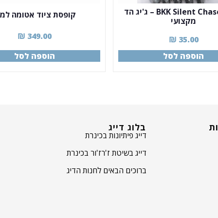
BKK Silent Chaser 2.5g – ג'יג הד
קופסת ציוד אטומה למי
מקצועי
₪
349.00
₪
35.00
הוספה לסל
הוספה לסל
ות
בלוג דייג
דייג פיתיונות בכינרת
דייג בשיטת ז'רז'ור בכינרת
ברוכים הבאים לחנות הדיג