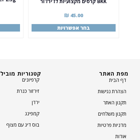
BKK קרסים מקצועיות לז'ירז'ור
₪
45.00
בחר אפשרויות
מפת האתר
קטגוריות מוביל
קרפיונים
דף הבית
זירזור כנרת
הצהרת נגישות
ירדן
תקנון האתר
קמפינג
תקנון משלחים
בוס דיג עם מצוף
מדניות פרטיות
אודות