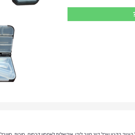
ציוד הקטן שכל דייג חייב לידו. אידיאלית לאחסון קרסים, סיכות, סוויבלי