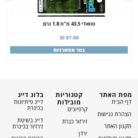
טוואדי 43.5 מ"מ 1.8 גרם
₪
87.00
בחר אפשרויות
מפת האתר
קטגוריות
בלוג דייג
דף הבית
דייג פיתיונות
מובילות
בכינרת
קרפיונים
הצהרת נגישות
דייג בשיטת
זירזור כנרת
תקנון האתר
ז'רז'ור בכינרת
ירדן