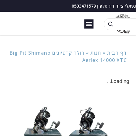
נפתלי ציוד דיג טלפון 0533471579
זירזור כנרת
בוס דיג עם מצוף
דף הבית
»
חנות
»
רולר קרפיונים Big Pit Shimano
Aerlex 14000 XTC
Loading...