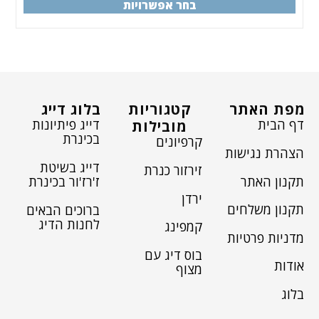
בחר אפשרויות
מפת האתר
קטגוריות
בלוג דייג
דף הבית
דייג פיתיונות
מובילות
בכינרת
קרפיונים
הצהרת נגישות
דייג בשיטת
זירזור כנרת
תקנון האתר
ז'רז'ור בכינרת
ירדן
תקנון משלחים
ברוכים הבאים
לחנות הדיג
קמפינג
מדניות פרטיות
בוס דיג עם
אודות
מצוף
בלוג