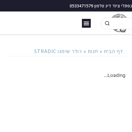
נפתלי ציוד דיג טלפון 0533471579
זירזור כנרת
בוס דיג עם מצוף
דף הבית
»
חנות
»
רולר שימנו STRADIC
Loading...