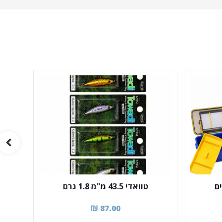
ם
טוואדי 43.5 מ"מ 1.8 גרם
₪
87.00