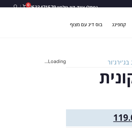
0
נפתלי ציוד דיג טלפון 0533471579
קמפינג
בוס דיג עם מצוף
בג'ירג'ור
Loading...
ונית
119