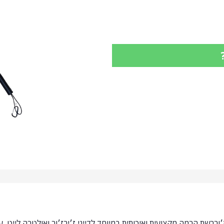
הרמה סיליקון לז׳ירז׳וררשת הרמה מקצועית ואיכותית במיוחד לדייגי ז׳ירז׳ור ואולטרה לי