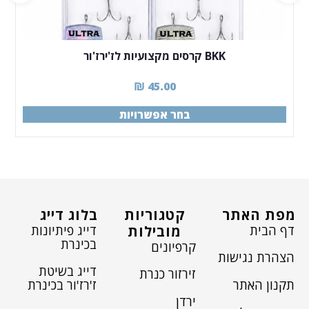
BKK קרסים מקצועיות לז'ירז'ור
₪
45.00
בחר אפשרויות
מפת האתר
קטגוריות
בלוג דייג
דף הבית
דייג פיתיונות
מובילות
בכינרת
קרפיונים
הצהרת נגישות
דייג בשיטת
זירזור כנרת
תקנון האתר
ז'רז'ור בכינרת
ירדן