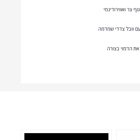
 ואפקטיבי במיוחד לדיג טורפים במים מתוקים. הדמוי באורך 55 מ״מ, עם גוף צר ואווירודינמי
 עם וובל צדדי שמדמה
 את הדמוי בצורה