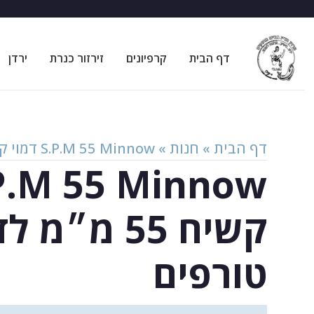
דף הבית
קרפיונים
זירזור כנרת
ירדן
דף הבית
»
חנות
»
S.P.M 55 Minnow דמוי קשיח 55 מ״מ לדיג טורפים
קשיח 55 מ״מ ל
טורפים